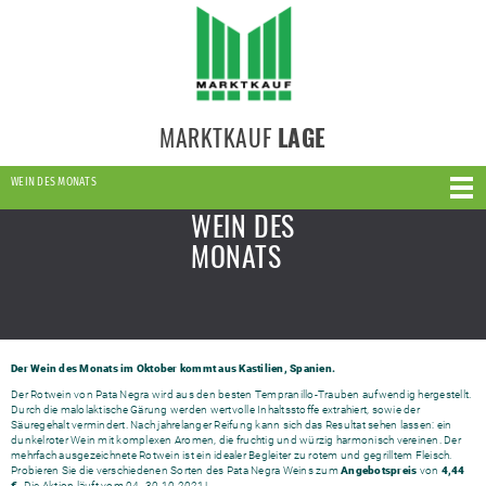
MARKTKAUF
LAGE
WEIN DES MONATS
WEIN DES
MONATS
Der Wein des Monats im Oktober kommt aus Kastilien, Spanien.
Der Rotwein von Pata Negra wird aus den besten Tempranillo-Trauben aufwendig hergestellt.
Durch die malolaktische Gärung werden wertvolle Inhaltsstoffe extrahiert, sowie der
Säuregehalt vermindert. Nach jahrelanger Reifung kann sich das Resultat sehen lassen: ein
dunkelroter Wein mit komplexen Aromen, die fruchtig und würzig harmonisch vereinen. Der
mehrfach ausgezeichnete Rotwein ist ein idealer Begleiter zu rotem und gegrilltem Fleisch.
Probieren Sie die verschiedenen Sorten des Pata Negra Weins zum
Angebotspreis
von
4,44
€.
Die Aktion läuft vom 04.-30.10.2021!