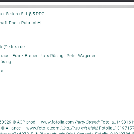
er Seiten i.S.d. § 5 DDG:
chaft Rhein-Ruhr mbH
kte@edeka.de
haus · Frank Breuer · Lars Rüsing · Peter Wagener
Rüsing
ve
060529 © ACP prod — www.fotolia.com
Party Strand:
Fotolia_1458161
 © Alliance — www.fotolia.com
Kind_Frau mit Mehl
: Fotolia_1319715