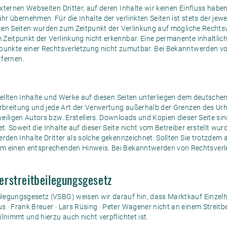
xternen Webseiten Dritter, auf deren Inhalte wir keinen Einfluss habe
 übernehmen. Für die Inhalte der verlinkten Seiten ist stets der jewei
nkten Seiten wurden zum Zeitpunkt der Verlinkung auf mögliche Rechts
Zeitpunkt der Verlinkung nicht erkennbar. Eine permanente inhaltliche
spunkte einer Rechtsverletzung nicht zumutbar. Bei Bekanntwerden 
tfernen.
stellten Inhalte und Werke auf diesen Seiten unterliegen dem deutsche
erbreitung und jede Art der Verwertung außerhalb der Grenzen des Ur
iligen Autors bzw. Erstellers. Downloads und Kopien dieser Seite sind
. Soweit die Inhalte auf dieser Seite nicht vom Betreiber erstellt wu
erden Inhalte Dritter als solche gekennzeichnet. Sollten Sie trotzdem
um einen entsprechenden Hinweis. Bei Bekanntwerden von Rechtsverl
rstreitbeilegungsgesetz
legungsgesetz (VSBG) weisen wir darauf hin, dass Marktkauf Einzel
 · Frank Breuer · Lars Rüsing · Peter Wagener nicht an einem Streitb
lnimmt und hierzu auch nicht verpflichtet ist.