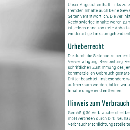
Unser Angebot enthält Links zu e
fremden Inhalte auch keine Gewähr
Seiten verantwortlich. Die verli
Rechtswidrige Inhalte waren zum 
ist jedoch ohne konkrete Anhalt
wir derartige Links umgehend en
Urheberrecht
Die durch die Seitenbetreiber er
Vervielfältigung, Bearbeitung, V
schriftlichen Zustimmung des jewe
kommerziellen Gebrauch gestattet
Dritter beachtet. Insbesondere w
aufmerksam werden, bitten wir 
Inhalte umgehend entfernen.
Hinweis zum Verbrauche
Gemäß § 36 Verbraucherstreitbei
mbH vertreten durch Dirk Neuhaus
Verbraucherschlichtungsstelle tei