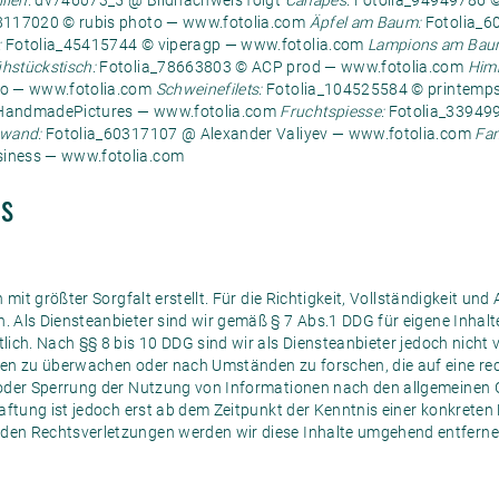
llen:
dv746073_5 @ Bildnachweis folgt
Canapés:
Fotolia_94949786 ©
8117020 © rubis photo — www.fotolia.com
Äpfel am Baum:
Fotolia_6
:
Fotolia_45415744 © viperagp — www.fotolia.com
Lampions am Bau
hstückstisch:
Fotolia_78663803 © ACP prod — www.fotolia.com
Him
io — www.fotolia.com
Schweinefilets:
Fotolia_104525584 © printemps
HandmadePictures — www.fotolia.com
Fruchtspiesse:
Fotolia_339499
zwand:
Fotolia_60317107 @ Alexander Valiyev — www.fotolia.com
Fam
iness — www.fotolia.com
s
mit größter Sorgfalt erstellt. Für die Richtigkeit, Vollständigkeit und
 Als Diensteanbieter sind wir gemäß § 7 Abs.1 DDG für eigene Inhalt
ch. Nach §§ 8 bis 10 DDG sind wir als Diensteanbieter jedoch nicht ve
en zu überwachen oder nach Umständen zu forschen, die auf eine rech
oder Sperrung der Nutzung von Informationen nach den allgemeinen 
aftung ist jedoch erst ab dem Zeitpunkt der Kenntnis einer konkreten
en Rechtsverletzungen werden wir diese Inhalte umgehend entferne