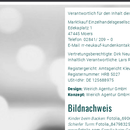
Verantwortlich für den Inhalt dies
Marktkauf Einzelhandelsgesells
Edekaplatz 1
47445 Moers
Telefon: 02841/ 209 – 0
E-Mail:
rr-neukauf-kundenkonta
Vertretungsberechtigte: Dirk Neu
Inhaltlich Verantwortliche: Lars 
Registergericht: Amtsgericht Kle
Registernummer: HRB 5027
USt-IdNr: DE 125688975
Design:
Weirich Agentur GmbH
Konzept:
Weirich Agentur GmbH
Bildnachweis
Kinder beim Backen:
Fotolia_69
Schiefer Turm:
Fotolia_84798325