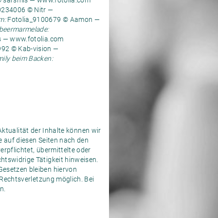
 sarsmis — www.fotolia.com
0234006 © Nitr —
m:
Fotolia_9100679 © Aamon —
beermarmelade:
 — www.fotolia.com
92 © Kab-vision —
ily beim Backen:
 Aktualität der Inhalte können wir
e auf diesen Seiten nach den
rpflichtet, übermittelte oder
tswidrige Tätigkeit hinweisen.
Gesetzen bleiben hiervon
 Rechtsverletzung möglich. Bei
n.