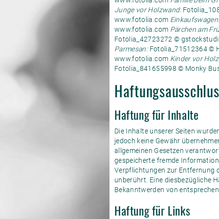
www.fotolia.com
Familie beim Gri
Junge vor Holzwand:
Fotolia_10
www.fotolia.com
Einkaufswagen
www.fotolia.com
Pärchen am Frü
Fotolia_42723272 © gstockstud
Parmesan:
Fotolia_71512364 © 
www.fotolia.com
Kinder vor Hol
Fotolia_841655998 © Monky Bus
Haftungsausschlus
Haftung für Inhalte
Die Inhalte unserer Seiten wurden 
jedoch keine Gewähr übernehmen.
allgemeinen Gesetzen verantwortli
gespeicherte fremde Information
Verpflichtungen zur Entfernung 
unberührt. Eine diesbezügliche H
Bekanntwerden von entsprechend
Haftung für Links