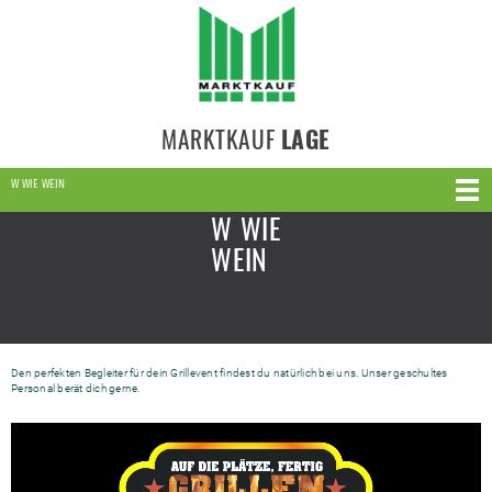
MARKTKAUF
LAGE
W WIE WEIN
W WIE
WEIN
Den perfekten Begleiter für dein Grillevent findest du natürlich bei uns. Unser geschultes
Personal berät dich gerne.