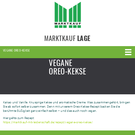
MARKTKAUF
LAGE
VEGANE OREO-KEKSE
VEGANE
OREO-KEKSE
Kakao und Vanille. Knusprige Kekse und aromatische Creme. Was zusammengehört, bringen
Sie ab sofort selber zusammen. Denn mit unserem Oreo-Kekse-Rezept backen Sie die
berühmte Süßigkeit ganz einfach selbst – und das auch noch vegan.
Hier gehts zum Rezept:
https://marktkauf-mit-leidenschaft.de/rezept/vegane-oreo-kekse/