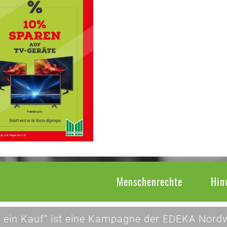
Menschenrechte
Hin
 ein Kauf“ ist eine Kampagne der EDEKA Nordw