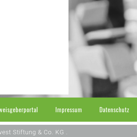
weisgeberportal
Impressum
Datenschutz
est Stiftung & Co. KG .