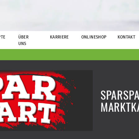
PTE
ÜBER
KARRIERE
ONLINESHOP
KONTAKT
UNS
SPARSPA
MARKTK