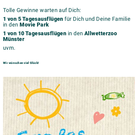
Tolle Gewinne warten auf Dich:
1 von 5 Tagesausflügen
für Dich und Deine Familie
in den
Movie Park
1 von 10 Tagesausflügen
in den
Allwetterzoo
Münster
uvm.
Wir wünschen viel Glück!