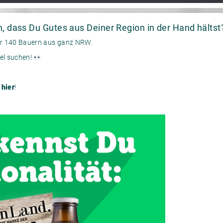
h, dass Du Gutes aus Deiner Region in der Hand hälts
er 140 Bauern aus ganz NRW.
el suchen!
e
hier
!