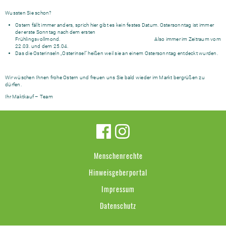
Wussten Sie schon?
Ostern fällt immer anders, sprich hier gibt es kein festes Datum. Ostersonntag ist immer
der erste Sonntag nach dem ersten
Frühlingsvollmond. Also immer im Zeitraum vom
22.03. und dem 25.04.
Das die Osterinseln „Osterinsel“ heißen weil sie an einem Ostersonntag entdeckt wurden.
Wir wüschen Ihnen frohe Ostern und freuen uns Sie bald wieder im Markt bergrüßen zu
dürfen.
Ihr Maktkauf – Team
Menschenrechte
Hinweisgeberportal
Impressum
Datenschutz