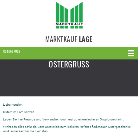
MARKTKAUF
LAGE
OSTERGRUSS
OSTERGRUSS
Liebe Kunden,
Ostern ist Familienzeit.
Laden Sie Ihre Freunde und Verwandten doch mal zu einem leckeren Osterbrunch ein…
Wir haben alles dafür da, vom Osterei bis zum leckeren Hefezopf oder auch Ostergeschenke
und Leckereien für die Kleinsten.