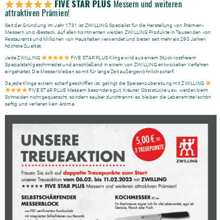
FIVE STAR PLUS
Messern und weiteren
attraktiven Prämien!
Seit der Gründung im Jahr 1731 ist ZWILLING Spezialist für die Herstellung von Prämien-
Messern und -Besteck. Auf allen Kontinenten werden ZWILLING Produkte in Tausenden von
Restaurants und Millionen von Haushalten verwendet und bieten seit mehr als 290 Jahren
höchste Qualität.
Jede ZWILLING
FIVE STAR PLUS Klinge wird aus einem Stück rostfreiem
Spezialstahl geschmiedet und anschließend in einem von ZWILLING entwickelten Verfahren
eingehärtet. Die Messer bleiben somit für lange Zeit außergewöhnlich scharf.
Da jede Klinge extrem scharf geschliffen ist, gelingt die Speisenzubereitung mit ZWILLING
FIVE STAR PLUS Messern besonders gut: Kräuter, Obststücke usw. werden beim
Schneiden nicht gequetscht, sondern sauber durchtrennt- so bleiben die Lebensmittel schön
saftig und verlieren kein Aroma.