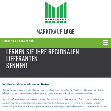
MARKTKAUF
LAGE
LERNEN SIE IHRE REGIONALEN…
LERNEN SIE IHRE REGIONALEN
LIEFERANTEN
KENNEN!
Nachbarschaft schmeckt uns am Besten!
Die Verbundenheit mit der Region hat bei Marktkauf eine lange Tradition. Unsere Kaufleute
pflegen enge Geschäftsbeziehungen zu Landwirten und Lebensmittelherstellern.
In Zukunft möchten wir vermehrt die örtliche Wirtschaft fördern und für kürzere Lieferwege
sorgen, damit wir gleichzeitig unsere Umwelt entlasten und Ihnen die heimische Frische
näherbringen können. Bereits jetzt führen wir viele regionale Lieferanten in unserem Sortiment.