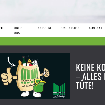
PTE
ÜBER
KARRIERE
ONLINESHOP
KONTAKT
UNS
KEINE K
– ALLES 
TÜTE!