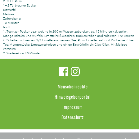
2–3 EL Rum
1–2 TL brauner Zucker
Eiswürfel
Melisse
Zubereitung
10 Minuten
leicht
1. Tee nach Packungsanweiung in 200 ml Wasser zubereiten, ca. 45 Minuten kalt stellen.
Mango schälen und würfeln. Limette heiß waschen, trocken reiben und halbieren. 1/2 Limette
in Scheiben schneiden. 1/2 Limette auspressen. Tee, Rum, Limettensaft und Zucker verrühren.
Tee, Mangostücke, Limettenscheiben und einige Eiswürfel in ein Glas füllen. Mit Melisse
verzieren
2. Wartezeit ca. 45 Minuten
Menschenrechte
Hinweisgeberportal
Impressum
Datenschutz