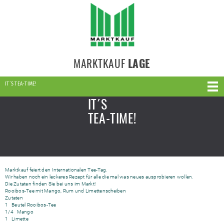
MARKTKAUF
LAGE
IT´S TEA-TIME!
IT´S
TEA-TIME!
Marktkauf feiert den Internationalen Tee-Tag.
Wir haben noch ein leckeres Rezept für alle die mal was neues ausprobieren wollen.
Die Zutaten finden Sie bei uns im Markt!
Rooibos-Tee mit Mango, Rum und Limettenscheiben
Zutaten
1 Beutel Rooibos-Tee
1/4 Mango
1 Limette