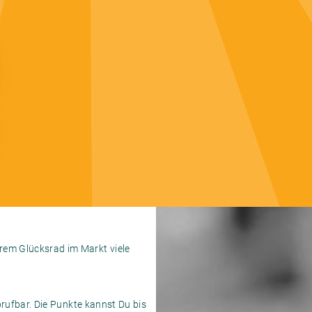
em Glücksrad im Markt viele
rufbar. Die Punkte kannst Du bis