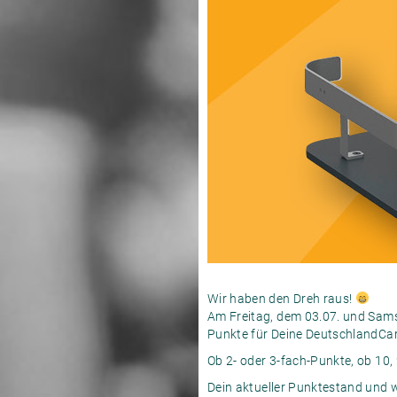
Wir haben den Dreh raus!
Am Freitag, dem 03.07. und Sams
Punkte für Deine DeutschlandCar
Ob 2- oder 3-fach-Punkte, ob 10,
Dein aktueller Punktestand und 