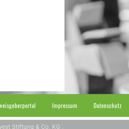
weisgeberportal
Impressum
Datenschutz
est Stiftung & Co. KG .