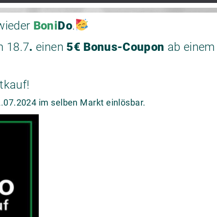
wieder
Boni
Do
.
m 18.7
.
einen
5€ Bonus-Coupon
ab einem 
tkauf!
.07.2024 im selben Markt einlösbar.