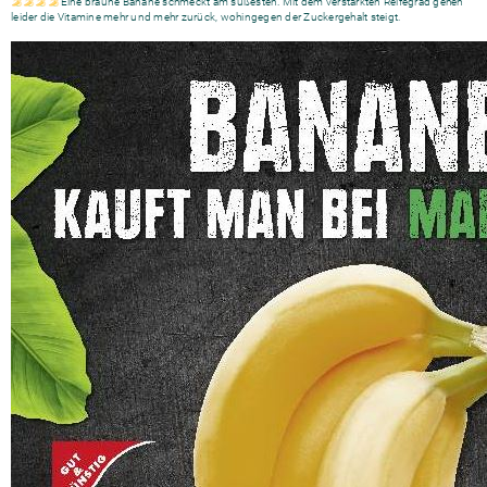
Eine braune Banane schmeckt am süßesten. Mit dem verstärkten Reifegrad gehen
leider die Vitamine mehr und mehr zurück, wohingegen der Zuckergehalt steigt.