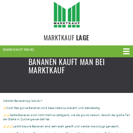
MARKTKAUF
LAGE
BANANEN KAUFT MAN BEI…
BANANEN KAUFT MAN BEI
MARKTKAUF
Welcher Bananentyp bist du?
Noch fast grüne Bananen sind besonders zuckerarm und stärkehaltig.
Gelbe Bananen sind nicht mehr so sättigend, wie die grüne Version, da sich der große Teil
der Stärke in Zucker gewandelt hat.
Leicht braune Bananen sind sehr stark gereift und werden bevorzugt genascht.