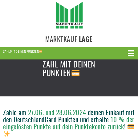
MARKTKAUF
LAGE
ZAHL MIT DEINEN PUNKTEN
ZAHL MIT DEINEN
PUNKTEN
Zahle am
27.06. und 28.06.2024
deinen Einkauf mit
den DeutschlandCard Punkten und erhalte
10 % der
eingelösten Punkte auf dein Punktekonto zurück
!